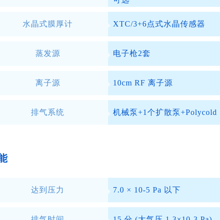
水晶式膜厚计
XTC/3+6点式水晶传感器
蒸发源
电子枪2套
离子源
10cm RF 离子源
排气系统
机械泵+1个扩散泵+Polyco
能
达到压力
7.0 × 10-5 Pa 以下
排气时间
15 分 (大气压 1.3×10-3 Pa)