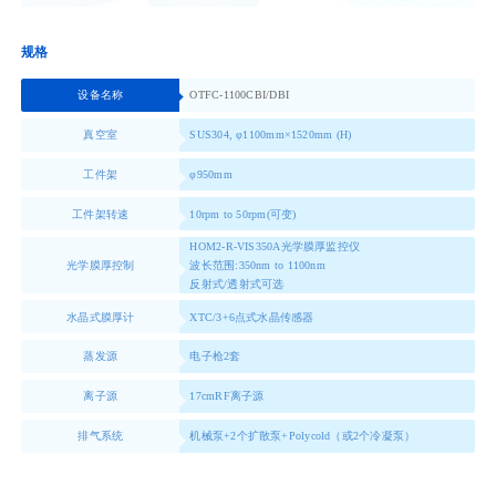
规格
设备名称
OTFC-1100CBI/DBI
真空室
SUS304, φ1100mm×1520mm (H)
工件架
φ950mm
工件架转速
10rpm to 50rpm(可变)
HOM2-R-VIS350A光学膜厚监控仪
光学膜厚控制
波长范围:350nm to 1100nm
反射式/透射式可选
水晶式膜厚计
XTC/3+6点式水晶传感器
蒸发源
电子枪2套
离子源
17cmRF离子源
排气系统
机械泵+2个扩散泵+Polycold（或2个冷凝泵）