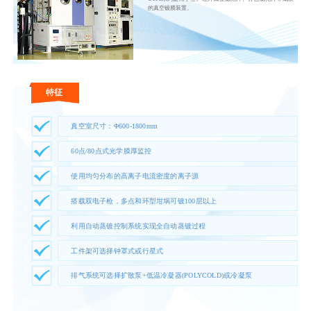
的真空镀膜装置。
特征
真空室尺寸：Φ600-1800mm
60点/80点式光学膜厚监控
使用均匀分布的高离子电流密度的离子源
搭载双电子枪，多点和环型坩埚可镀100层以上
利用自动蒸镀控制系统实现全自动蒸镀过程
工件架可选择钟罩式或行星式
排气系统可选择扩散泵+低温冷凝器(POLYCOLD)或冷凝泵