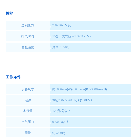
性能
达到压力
7.0×10-5Pa以下
排气时间
15分（大气压～1.3×10-3Pa）
基板温度
最高：350℃
工作条件
设备尺寸
约5000mm(W)×6000mm(D)×3300mm(H)
电源
3相,200v,50/60Hz, 约100KVA
水流量
120升/分以上
空气压力
0.5MPa以上
重量
约7200kg